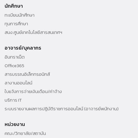
สนง.ศูนย์เทคโนโลยีสารสนเทศฯ
อาจารย์/บุคลากร
อินทราเน็ต
Office365
สารบรรณอิเล็กทรอนิกส์
ลางานออนไลน์
ใบแจ้งการจ่ายเงินเดือน/ค่าจ้าง
บริการ IT
ระบบรายงานผลการปฏิบัติราชการออนไลน์ (อาจารย์พนักงาน)
หน่วยงาน
คณะ/วิทยาลัย/สถาบัน
หน่วยงานวิจัย
หน่วยงานภายใน
© 2019 Thammasat University