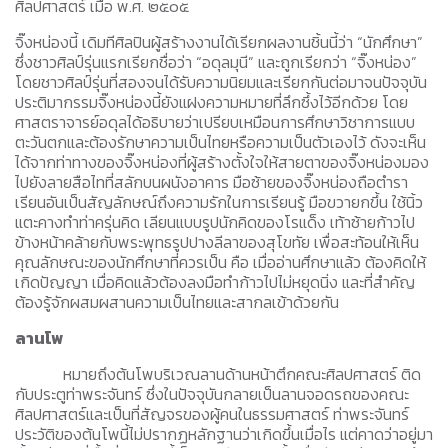
ศิลปศาสตร์ เมื่อ พ.ศ. ๒๕๐๕
จิ๊งหน่องนี้ เดิมทีศิลปินผู้สร้างงานได้เรียกผลงานชิ้นนี้ว่า “นักศึกษา”
ซึ่งชาวศิลป์รุ่นแรกเรียกชื่อว่า “อดุลมุนี” และถูกเรียกว่า “จิ๊งหน่อง”
โดยชาวศิลป์รุ่นที่สองจนได้รับความนิยมและเรียกกันต่อมาจนปัจจุบัน
ประติมากรรมจิ๊งหน่องนี้ยังแฝงความหมายที่ลึกซึ้งไว้อีกด้วย โดย
ศาสตราจารย์อดุลได้อธิบายว่าเปรียบเหมือนการศึกษาวิชาการแบบ
ตะวันตกและต้องรักษาความเป็นไทยหรือความเป็นตัวเองไว้ ดังจะเห็น
ได้จากท่าทางของจิ๊งหน่องที่ผู้สร้างตั้งใจให้สายตาของจิ๊งหน่องมอง
ไปยังลายสือไทที่สลักบนผนังอาคาร มือซ้ายของจิ๊งหน่องถือตำรา
เรียนอันเป็นสัญลักษณ์ถึงความรักในการเรียนรู้ มือขวายกขึ้น ใช้นิ้ว
แตะคางทำท่าครุ่นคิด เลียนแบบรูปนักคิดของโรแด็ง เท้าซ้ายก้าวไป
ข้างหน้าคล้ายกับพระพุทธรูปปางลีลาของสุโขทัย เพื่อสะท้อนให้เห็น
คุณลักษณะของนักศึกษาที่ควรเป็น คือ เมื่ออ่านศึกษาแล้ว ต้องคิดให้
เกิดปัญญา เมื่อคิดแล้วต้องลงมือทำก้าวไปไม่หยุดนิ่ง และที่สำคัญ
ต้องรู้จักผสมผสานความเป็นไทยและสากลเข้าด้วยกัน
ลานโพ
หมายถึงต้นโพบริเวณลานด้านหน้าตึกคณะศิลปศาสตร์ ติด
กับประตูท่าพระจันทร์ ซึ่งในปัจจุบันกลายเป็นลานจอดรถของคณะ
ศิลปศาสตร์และเป็นที่สัญจรของผู้คนในธรรมศาสตร์ ท่าพระจันทร์
ประวัติของต้นโพนี้ไม่ปรากฏหลักฐานว่าเกิดขึ้นเมื่อไร แต่คาดว่าอยู่มา