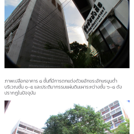
ภาพเปลือกอาคาร ๘ ชั้นที่มีการตกแต่งด้วยอักขระอักษรนูนต่ำ
บริเวณชั้น ๑-๕ และประติมากรรมแผ่นดินเผาระหว่างชั้น ๖-๘ ดัง
ปรากฏในปัจจุบัน