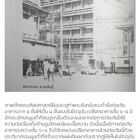
ภาพตึกคณะศิลปศาสตร์ฝั่งประตูท่าพระจันทร์ขณะกำลังต่อเติม
อาคารจาก ๕ ชั้นให้เป็น ๘ ชั้นแบบในปัจจุบัน เปลือกอาคารชั้น ๑-๕ มี
อักขระอักษรนูนต่ำที่สมบูรณ์ในตัวเองและยากต่อการต่อเติมให้มี
ความต่อเนื่องทั้งด้านรูปลักษณ์และเนื้อความ ดังนั้นเมื่อมีการต่อเติม
อาคารระหว่างชั้น ๖-๘ จึงได้ตกแต่งเปลือกอาคารส่วนต่อเติมนี้ด้วย
ประติมากรรมนูนต่ำที่สร้างจากแผ่นดินเผาดังปรากฏให้เห็นในปัจจุบัน