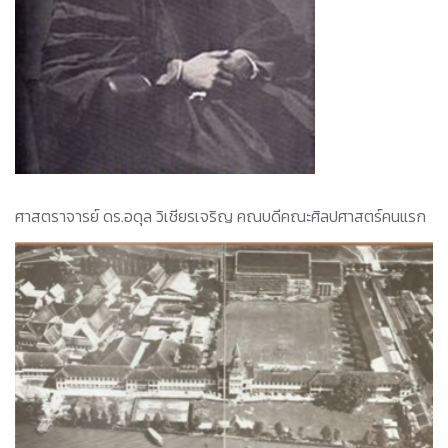
ศาสตราจารย์ ดร.อดุล วิเชียรเจริญ คณบดีคณะศิลปศาสตร์คนแรก