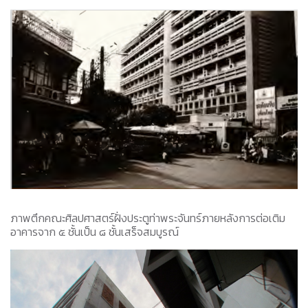
ภาพตึกคณะศิลปศาสตร์ฝั่งประตูท่าพระจันทร์ภายหลังการต่อเติม
อาคารจาก ๕ ชั้นเป็น ๘ ชั้นเสร็จสมบูรณ์