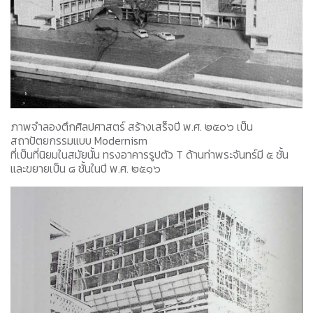
ภาพจำลองตึกศิลปศาสตร์ สร้างเสร็จปี พ.ศ. ๒๕๐๖ เป็น
สถาปัตยกรรมแบบ Modernism
ที่เป็นที่นิยมในสมัยนั้น ทรงอาคารรูปตัว T ด้านท่าพระจันทร์มี ๕ ชั้น
และขยายเป็น ๘ ชั้นในปี พ.ศ. ๒๕๑๖