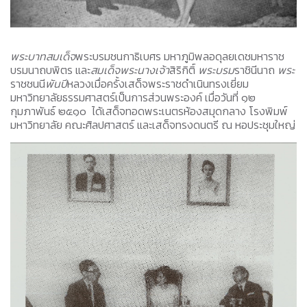
พระบาทสมเด็จ
พระบรมชนกาธิเบศร มหาภูมิพลอดุลยเดชมหาราช
บรมนาถบพิตร และ
สมเด็จพระนางเจ้า
สิริกิติ์
พระบรม
ราชินีนาถ
พระ
ราชชนนี
พันปี
หลวงเมื่อครั้งเสด็จพระราชดำเนินทรงเยี่ยม
มหาวิทยาลัยธรรมศาสตร์เป็นการส่วนพระองค์ เมื่อวันที่ ๑๒
กุมภาพันธ์ ๒๕๑๐ ได้เสด็จทอดพระเนตรห้องสมุดกลาง โรงพิมพ์
มหาวิทยาลัย คณะศิลปศาสตร์ และเสด็จทรงดนตรี ณ หอประชุมใหญ่