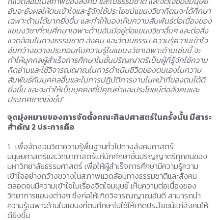
ที่แวดล้อมในสภาพของสังคม และในธรรมชาติ และจิตใจของมนุษย์
อันจะยังผลให้ตนเข้าใจและรู้จักใช้ประโยชน์แขนงวิชาที่ตนจะได้ศึกษา
เฉพาะด้านได้มากยิ่งขึ้น และทำให้มองเห็นความสัมพันธ์ต่อเนื่องของ
แขนงวิชาที่ตนศึกษาเฉพาะด้านอันมีอยู่ต่อแขนงวิชาอื่นๆ และต่อสิ่ง
แวดล้อมในทางธรรมชาติ สังคม และวัฒนธรรม ความรู้ความเข้าใจ
อันกว้างขวางประกอบกับความรู้ในแขนงวิชาเฉพาะด้านเช่นนี้ จะ
ทำให้บุคคลผู้สำเร็จการศึกษาในชั้นปริญญาตรีเป็นผู้ที่รู้จักใช้ความ
คิดอ่านและใช้วิจารณญาณในการดำเนินชีวิตของตนเองในความ
สัมพันธ์กับบุคคลอื่นและในการปฏิบัติการงานในหน้าที่ของตนได้ดี
ยิ่งขึ้น และจะทำให้เป็นบุคคลที่มีคุณค่าและประโยชน์ต่อสังคมและ
ประเทศชาติยิ่งขึ้น
”
จุดมุ่งหมายของการจัดตั้งคณะศิลปศาสตร์ในครั้งนั้น มีสาระ
สำคัญ
2 ประการคือ
1. เพื่อจัดสอนวิชาความรู้พื้นฐานทั่วไปทางสังคมศาสตร์
มนุษยศาสตร์และวิทยาศาสตร์แก่นักศึกษาชั้นปริญญาตรีทุกคนของ
มหาวิทยาลัยธรรมศาสตร์ เพื่อให้ผู้สำเร็จการศึกษามีความรู้ความ
เข้าใจอย่างกว้างขวางในสภาพแวดล้อมทางธรรมชาติและสังคม
ตลอดจนมีความเข้าใจในเรื่องจิตใจมนุษย์ เห็นความต่อเนื่องของ
วิทยาการแขนงต่างๆ ซึ่งก่อให้เกิดวิจารณญาณอันดี สามารถนำ
ความรู้เฉพาะด้านในแขนงที่ตนศึกษาไปใช้ให้เกิดประโยชน์แก่สังคมให้
ดียิ่งขึ้น