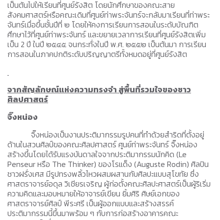
เป็นต้นไปให้เรียนที่ศูนย์รังสิต โดยนักศึกษาของคณะสาย
สังคมศาสตร์หรือคณะเดิมที่ศูนย์ท่าพระจันทร์จะกลับมาเรียนที่ท่าพระ
จันทร์เมื่อขึ้นชั้นปีที่ ๒ โดยให้คงการเรียนการสอนในระดับบัณฑิต
ศึกษาไว้ที่ศูนย์ท่าพระจันทร์ และขยายเวลาการเรียนที่ศูนย์รังสิตเพิ่ม
เป็น 2 ปี ในปี ๒๕๔๕ จนกระทั่งในปี พ.ศ. ๒๕๕๒ เป็นต้นมา การเรียน
การสอนในภาคปกติระดับปริญญาตรีทั้งหมดอยู่ที่ศูนย์รังสิต
จากสัญลักษณ์แห่งความทรงจำ สู่พื้นที่รวมใจของชาว
ศิลปศาสตร์
จิ๊งหน่อง
จิ๊งหน่องเป็นงานประติมากรรมรูปคนที่ทำด้วยสำริดที่ตั้งอยู่
ด้านในสวนศิลป์ของคณะศิลปศาสตร์ ศูนย์ท่าพระจันทร์ จิ๊งหน่อง
สร้างขึ้นโดยได้รับแรงบันดาลใจจากประติมากรรมนักคิด (Le
Penseur หรือ The Thinker) ของโรแด็ง (Auguste Rodin) ศิลปิน
ชาวฝรั่งเศส มีรูปทรงพลิ้วไหวผสมผสานกับศิลปะแบบสุโขทัย ซึ่ง
ศาสตราจารย์อดุล วิเชียรเจริญ ผู้ก่อตั้งคณะศิลปะศาสตร์เป็นผู้ริเริ่ม
ความคิดและมอบหมายให้อาจารย์เขียน ยิ้มศิริ ศิษย์เอกของ
ศาสตราจารย์ศิลป์ พีระศรี เป็นผู้ออกแบบและสร้างสรรค์
ประติมากรรมนี้ขึ้นมาพร้อม ๆ กับการก่อสร้างอาคารคณะ