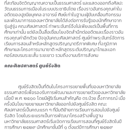
ที่สะท้อนจิตวิญญาณความเป็นธรรมศาสตร์ และแสดงออกถึงศิลปะ
วัฒนธรรมการเมืองในระบบประชาธิปไตย เรื่องราวอันทรงคุณค่าใน
อดีตของปูชนียบุคคล อาจารย์ ศิษย์เก่าในฐานะผู้ขับเคลื่อนกิจกรรม
และพัฒนาการของมหาวิทยาลัยได้ส่งต่อการรับรู้ของนักศึกษาจาก
รุ่นสู่รุ่น คณะศิลปศาสตร์ ท่าพระจันทร์จึงไม่เพียงแต่เป็นพื้นที่การ
ศึกษาเท่านั้น แต่ยังเป็นสื่อเชื่อมโยงจิตสำนึกต่ออดีตและเรื่องราวอัน
ทรงคุณค่าอีกด้วย ปัจจุบันคณะศิลปศาสตร์ ศูนย์ท่าพระจันทร์จัดการ
เรียนการสอนสำหรับหลักสูตรปริญญาตรีภาคพิเศษ ทั้งภูมิภาค
ศึกษาและโครงการนานาชาติ หลักสุตรระดับปริญญาโทและเอก
คอร์สอบรมระยะสั้น ระยะยาว รวมถึงงานบริการสังคม
คณะศิลปศาสตร์ ศูนย์รังสิต
ศูนย์รังสิตเป็นที่ดินในโครงการขยายพื้นที่ของมหาวิทยาลัย
ธรรมศาสตร์เพื่อรองรับการพัฒนาและการขยายตัวของมหาวิทยาลัย
เมื่อปี พ.ศ. ๒๕๑๐ โดยมีผู้ริเริ่มคนสำคัญคือ ดร.ป๋วย อึ๊งภากรณ์ เมื่อ
ครั้งมีนโยบายขยายมหาวิทยาลัยออกไปยังศูนย์รังสิต คณะ
ศิลปศาสตร์เป็นคณะแรก ๆ ที่มีมติย้ายการเรียนการสอนไปยังศูนย์
รังสิต โดยในระยะแรกเป็นการพัฒนาโครงสร้างพื้นฐาน
มหาวิทยาลัยธรรมศาสตร์เริ่มเปิดการเรียนการสอนที่ศูนย์รังสิตในปี
การศึกษา ๒๕๒๙ นักศึกษาชั้นปีที่ ๑ ตั้งแต่ปีการศึกษา ๒๕๒๙