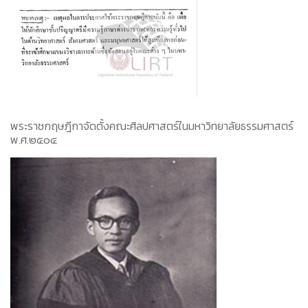
พระราชกฤษฎีกาจัดตั้งคณะศิลปศาสตร์ในมหาวิทยาลัยธรรมศาสตร์
พ.ศ.๒๕๐๔