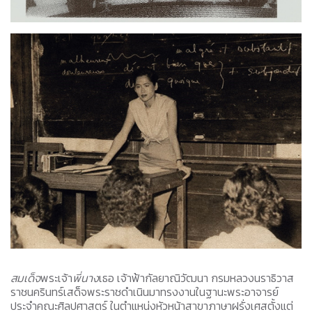
สมเด็จ
พระเจ้า
พี่นาง
เธอ เจ้าฟ้ากัลยาณิวัฒนา กรมหลวงนราธิวาส
ราชนครินทร์เสด็จพระราชดำเนินมาทรงงานในฐานะพระอาจารย์
ประจำคณะศิลปศาสตร์ ในตำแหน่งหัวหน้าสาขาภาษาฝรั่งเศสตั้งแต่