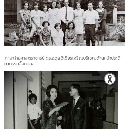
ภาพถ่ายศาสตราจารย์ ดร.อดุล วิเชียรเจริญบริเวณด้านหน้าประติ
มากรรมจิ๊งหน่อง