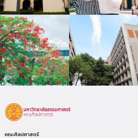
คณะศิลปศาสตร์