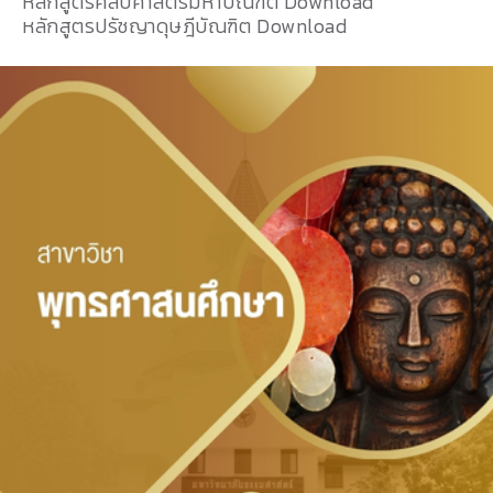
หลักสูตรศิลปศาสตรมหาบัณฑิต Download
หลักสูตรปรัชญาดุษฎีบัณฑิต Download