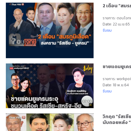
2 เดือน "สมรภ
รายการ: ตอบโจทย
Date: 22 เม.ย.65
รับชม
ชายแดนยูเครน
รายการ: workpo
Date: 18 พ.ย.64
รับชม
วิกฤต "รัสเซี
นับถอยหลัง "